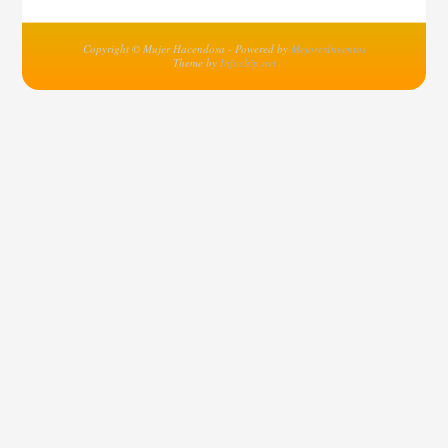
Copyright © Mujer Hacendosa - Powered by
MejoresInventos
Theme by
Infochip.net