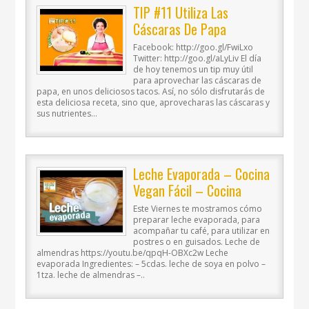
TIP #11 Utiliza Las
Cáscaras De Papa
Facebook: http://goo.gl/FwiLxo
Twitter: http://goo.gl/aLyLiv El día
de hoy tenemos un tip muy útil
para aprovechar las cáscaras de
papa, en unos deliciosos tacos. Así, no sólo disfrutarás de
esta deliciosa receta, sino que, aprovecharas las cáscaras y
sus nutrientes...
Leche Evaporada – Cocina
Vegan Fácil – Cocina
Vegan Fácil
Este Viernes te mostramos cómo
preparar leche evaporada, para
acompañar tu café, para utilizar en
postres o en guisados. Leche de
almendras https://youtu.be/qpqH-OBXc2w Leche
evaporada Ingredientes: – 5cdas. leche de soya en polvo –
1tza. leche de almendras –..