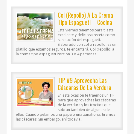
Col (repollo) A La Crema
Tipo Espagueti – Cocina
Vegan Fácil
Este viernes tenemos para ti esta
excelente y deliciosa receta como
sustitución del espagueti.
Elaborado con col o repollo, es un
platillo que estamos seguros, te encantará. Col (repollo) a
la crema tipo espagueti Porción 3 o 4 personas..
TIP #9 Aprovecha Las
Cáscaras De La Verdura
En esta ocasión te traemos un TIP
para que aproveches las cáscaras
de la verdura y los trocitos que
sobran también de algunas de
ellas. Cuando pelamos una papa o una zanahoria, tiramos
las cáscaras. Sin embargo, ahí todavía..