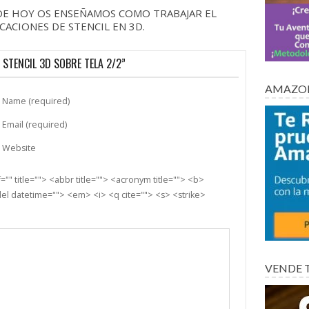
 DE HOY OS ENSEÑAMOS COMO TRABAJAR EL
CACIONES DE STENCIL EN 3D.
 STENCIL 3D SOBRE TELA 2/2”
AMAZON
Name (required)
Email (required)
Website
"" title=""> <abbr title=""> <acronym title=""> <b>
el datetime=""> <em> <i> <q cite=""> <s> <strike>
VENDE 