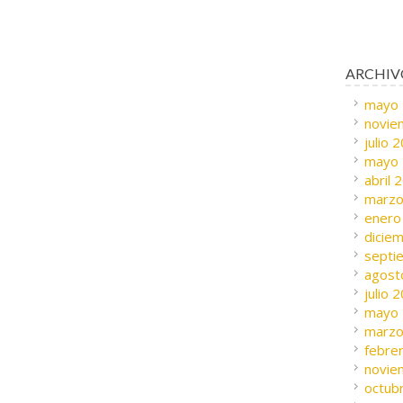
ARCHIV
mayo
novie
julio 
mayo
abril 
marzo
enero
dicie
septi
agost
julio 
mayo
marzo
febre
novie
octub