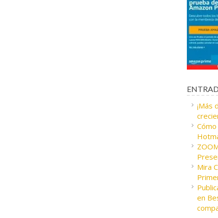
ENTRAD
¡Más 
crecie
Cómo c
Hotma
ZOOM 
Presen
Mira 
Prime
Public
en Bes
compa