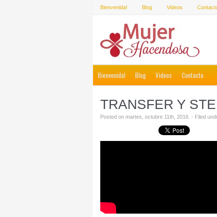
Bienvenida!
Blog
Videos
Contact
Bienvenida!
Blog
Videos
Contacto
TRANSFER Y STEN
Posted on martes, octubre 11th, 2016. - Filed un