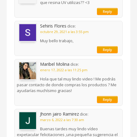
que resina UV utilizas?? <3
Reply
Sehiris Flores
dice:
octubre 29, 2021 a las 3:55 pm
Muy bello trabajo,
Reply
Maribel Molina
dice:
enero 17, 2022 a las 11:25 pm
Hola que tal muy lindo video ! Me podrás
pasar contacto de donde compras los productos ? Me
ayudarías muchísimo gracias!
Reply
Jhonn jairo Ramirez
dice:
marzo 6, 2022 a las 7:30 am
Buenas tardes muy lindo vídeo
expetacular felicitaciones ,una pequeña sugerencia el