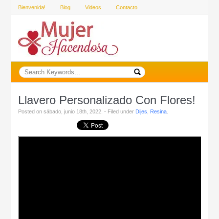
Bienvenida!
Blog
Videos
Contacto
Llavero Personalizado Con Flores!
Posted on sábado, junio 18th, 2022. - Filed under
Dijes
,
Resina
.