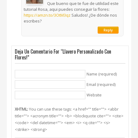
Que bueno que te fue de utilidad este
tutorial Rosa, aqui puedes conseguir la flores:
https://amzn.to/3OtM3qz
Saludos! ¿De dónde nos
escribes?
Reply
Deja Un Comentario For “Llavero Personalizado Con
Flores!”
Name (required)
Email (required)
Website
XHTML:
You can use these tags: <a href="" title=""> <abbr
title=""> <acronym title=""> <b> <blockquote cite=""> <cite>
<code> <del datetime=""> <em> <i> <q cite=""> <s>
<strike> <strong>