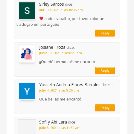
Sirley Santos
dice:
abril 19, 2021 a las 10:06 pm
lindo trabalho, por favor coloque
tradução em português
Reply
Josiane Froza
dice:
junio 10, 2021 a las 8:21 pm
¡¡Quedó hermoso!! me encantó
Reply
Yosselin Andrea Flores Barrales
dice:
julio 4, 2021 a las 8:26 pm
Que bellas me encantó
Reply
Sofi y Abi Lara
dice:
julio 8, 2021 a las 11:32 am